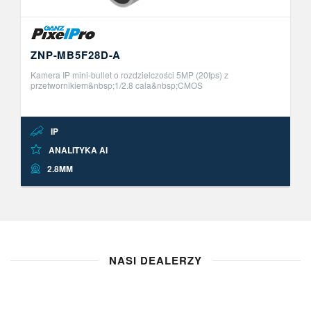
ZNP-MB5F28D-A
Kamera IP mini-bullet o rozdzielczości 5MP (20fps) z
przetwornikiem&nbsp;1/2.8 cala&nbsp;CMOS
STARVIS.&nbsp;3+1 strumienie wideo (H.265/H.264/MJPEG),
technologia &quot;VBR+&quot;. Tryb szerokodyna ..
IP
ANALITYKA AI
2.8MM
NASI DEALERZY