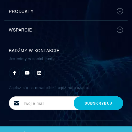
PRODUKTY
WSPARCIE
BĄDŹMY W KONTAKCIE
Jesteśmy w social media
Zapisz się na newsletter i bądź na bieżąco.
E-
SUBSKRYBUJ
mail
All right reserved by
CBC Poland