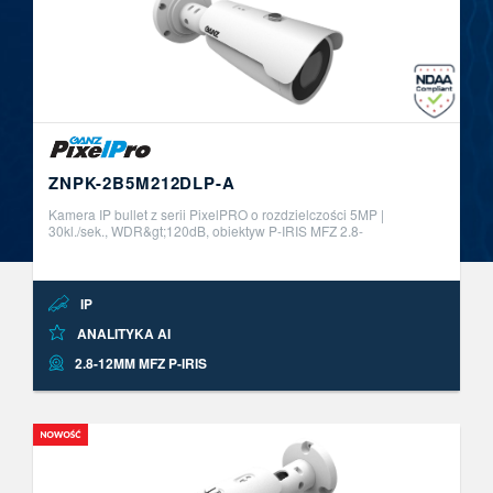
ZNPK-2B5M212DLP-A
Kamera IP bullet z serii PixelPRO o rozdzielczości 5MP |
30kl./sek., WDR&gt;120dB, obiektyw P-IRIS MFZ 2.8-
12mm.&nbsp;Wbudowane funkcje analityki obrazu AI z
możliwością aktywacji do 2 niezale ..
IP
ANALITYKA AI
2.8-12MM MFZ P-IRIS