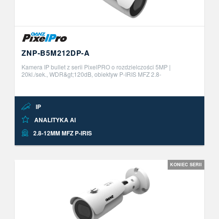
ZNP-B5M212DP-A
Kamera IP bullet z serii PixelPRO o rozdzielczości 5MP |
20kl./sek., WDR&gt;120dB, obiektyw P-IRIS MFZ 2.8-
12mm.&nbsp;Wbudowane funkcje analityki obrazu AI z
możliwością aktywacji do 2 niezale ..
IP
ANALITYKA AI
2.8-12MM MFZ P-IRIS
KONIEC SERII