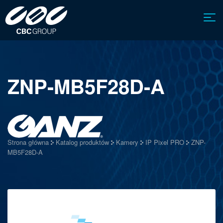
ZNP-MB5F28D-A
Strona główna
Katalog produktów
Kamery
IP Pixel PRO
ZNP-
MB5F28D-A