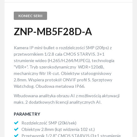
KONIEC SERII
ZNP-MB5F28D-A
Kamera IP mini-bullet o rozdzielczości 5MP (20fps) z
przetwornikiem 1/2.8 cala CMOS STARVIS. 3+1
strumienie wideo (H.265/H.264/MJPEG), technologia
"VBR+". Tryb szerokodynamiczny WDR>120dB,
mechaniczny filtr IR-cut. Obiektyw stałoogniskowy
2.8mm. Wspiera protokół ONVIF profil S. Sprzętowy
Watchdog. Obudowa metalowa IP66.
Wbudowana analityka obrazu AI z możliwością aktywacji
maks. 2 dodatkowych licencji analitycznych AI.
PARAMETRY
Rozdzielczość 5MP (20kl/sek)
Obiektyw 2.8mm (kąt widzenia 102 st.)
Przetwornik 1/2.8" CMOS STARVIS (3+1 strumienie