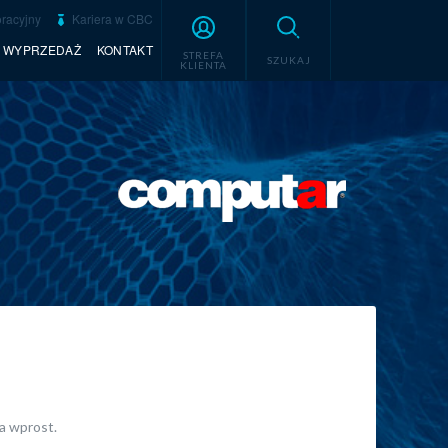
racyjny
Kariera w CBC
WYPRZEDAŻ
KONTAKT
STREFA
SZUKAJ
KLIENTA
a wprost.