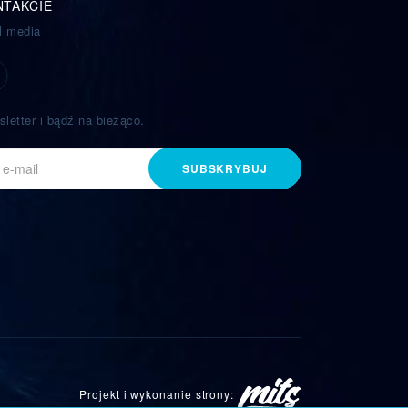
NTAKCIE
l media
sletter i bądź na bieżąco.
SUBSKRYBUJ
Projekt i wykonanie strony: