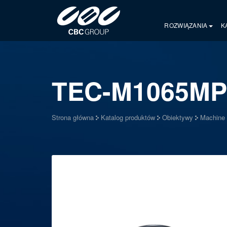
ROZWIĄZANIA
K
TEC-M1065MP
Strona główna
Katalog produktów
Obiektywy
Machine 