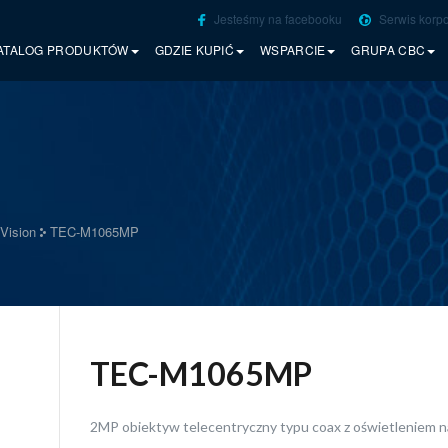
Jesteśmy na facebooku
Serwis korpo
ATALOG PRODUKTÓW
GDZIE KUPIĆ
WSPARCIE
GRUPA CBC
Vision
TEC-M1065MP
TEC-M1065MP
2MP obiektyw telecentryczny typu coax z oświetleniem n