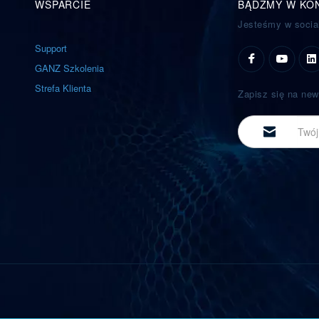
WSPARCIE
BĄDŹMY W KO
Jesteśmy w socia
Support
GANZ Szkolenia
Strefa Klienta
Zapisz się na new
E-
mail