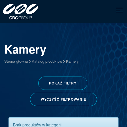
Kamery
Strona główna
Katalog produktów
Kamery
POKAŻ
FILTRY
WYCZYŚĆ FILTROWANIE
Brak produktów w kategorii.