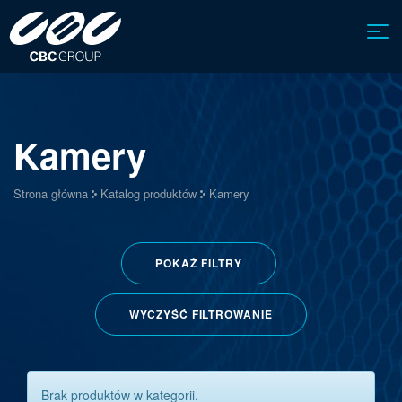
Kamery
Strona główna
Katalog produktów
Kamery
POKAŻ
FILTRY
WYCZYŚĆ FILTROWANIE
Brak produktów w kategorii.