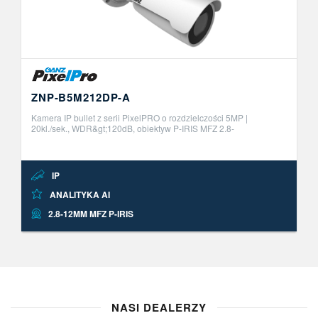
ZNP-B5M212DP-A
Kamera IP bullet z serii PixelPRO o rozdzielczości 5MP |
20kl./sek., WDR&gt;120dB, obiektyw P-IRIS MFZ 2.8-
12mm.&nbsp;Wbudowane funkcje analityki obrazu AI z
możliwością aktywacji do 2 niezale ..
IP
ANALITYKA AI
2.8-12MM MFZ P-IRIS
NASI DEALERZY