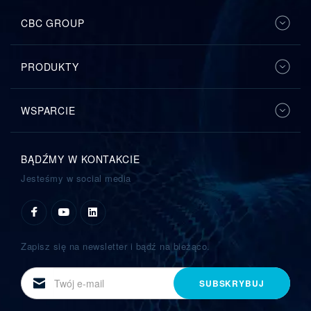
CBC GROUP
PRODUKTY
WSPARCIE
BĄDŹMY W KONTAKCIE
Jesteśmy w social media
Zapisz się na newsletter i bądź na bieżąco.
E-
SUBSKRYBUJ
mail