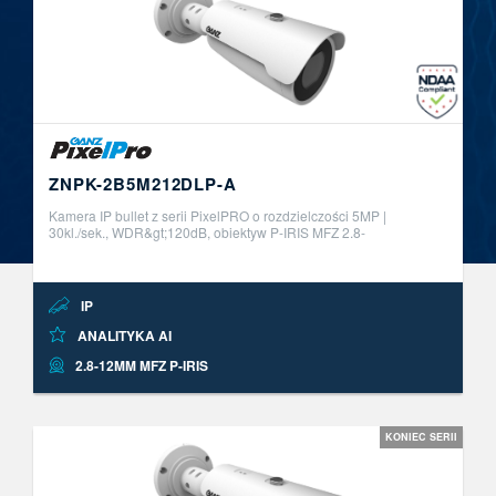
ZNPK-2B5M212DLP-A
Kamera IP bullet z serii PixelPRO o rozdzielczości 5MP |
30kl./sek., WDR&gt;120dB, obiektyw P-IRIS MFZ 2.8-
12mm.&nbsp;Wbudowane funkcje analityki obrazu AI z
możliwością aktywacji do 2 niezale ..
IP
ANALITYKA AI
2.8-12MM MFZ P-IRIS
KONIEC SERII