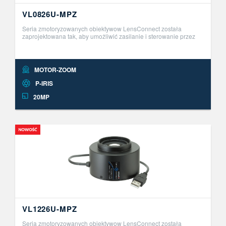
VL0826U-MPZ
Seria zmotoryzowanych obiektywow LensConnect została
zaprojektowana tak, aby umożliwić zasilanie i sterowanie przez
USB. Ta innowacyjna seria obiektyw&oacute;w Plug and Play
umożliwia zdalną r ..
MOTOR-ZOOM
P-IRIS
20MP
VL1226U-MPZ
Seria zmotoryzowanych obiektywow LensConnect została