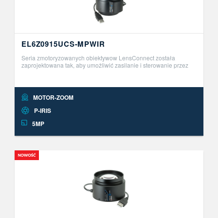
EL6Z0915UCS-MPWIR
Seria zmotoryzowanych obiektywow LensConnect została
zaprojektowana tak, aby umożliwić zasilanie i sterowanie przez
USB. Ta innowacyjna seria obiektyw&oacute;w Plug and Play
umożliwia zdalną r ..
MOTOR-ZOOM
P-IRIS
5MP