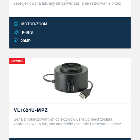
zaprojektowana tak, aby umożliwić zasilanie i sterowanie przez
USB. Ta innowacyjna seria obiektyw&oacute;w Plug and Play
umożliwia zdalną r ..
MOTOR-ZOOM
P-IRIS
20MP
VL1624U-MPZ
Seria zmotoryzowanych obiektywow LensConnect została
zaprojektowana tak, aby umożliwić zasilanie i sterowanie przez
USB. Ta innowacyjna seria obiektyw&oacute;w Plug and Play
umożliwia zdalną r ..