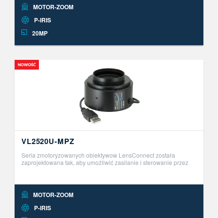
MOTOR-ZOOM
P-IRIS
20MP
VL2520U-MPZ
Seria zmotoryzowanych obiektywow LensConnect została
zaprojektowana tak, aby umożliwić zasilanie i sterowanie przez
USB. Ta innowacyjna seria obiektyw&oacute;w Plug and Play
umożliwia zdalną r ..
MOTOR-ZOOM
P-IRIS