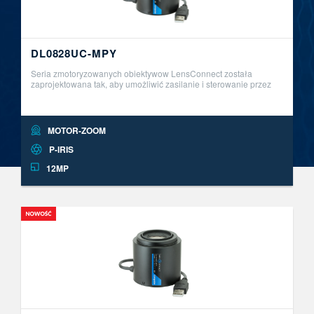
DL0828UC-MPY
Seria zmotoryzowanych obiektywow LensConnect została
zaprojektowana tak, aby umożliwić zasilanie i sterowanie przez
USB. Ta innowacyjna seria obiektyw&oacute;w Plug and Play
umożliwia zdalną r ..
MOTOR-ZOOM
P-IRIS
12MP