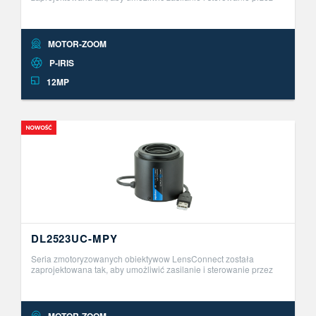
USB. Ta innowacyjna seria obiektyw&oacute;w Plug and Play
umożliwia zdalną r ..
MOTOR-ZOOM
P-IRIS
12MP
DL2523UC-MPY
Seria zmotoryzowanych obiektywow LensConnect została
zaprojektowana tak, aby umożliwić zasilanie i sterowanie przez
USB. Ta innowacyjna seria obiektyw&oacute;w Plug and Play
umożliwia zdalną r ..