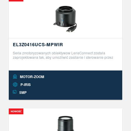
EL3Z0416UCS-MPWIR
Seria zmotoryzowanych obiektywow LensConnect została
zaprojektowana tak, aby umożliwić zasilanie i sterowanie przez
USB. Ta innowacyjna seria obiektyw&oacute;w Plug and Play
umożliwia zdalną r ..
MOTOR-ZOOM
P-IRIS
5MP