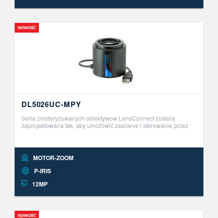
DL5026UC-MPY
Seria zmotoryzowanych obiektywow LensConnect została
zaprojektowana tak, aby umożliwić zasilanie i sterowanie przez
USB. Ta innowacyjna seria obiektyw&oacute;w Plug and Play
umożliwia zdalną r ..
MOTOR-ZOOM
P-IRIS
12MP