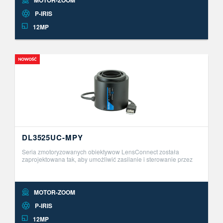
MOTOR-ZOOM
P-IRIS
12MP
DL3525UC-MPY
Seria zmotoryzowanych obiektywow LensConnect została
zaprojektowana tak, aby umożliwić zasilanie i sterowanie przez
USB. Ta innowacyjna seria obiektyw&oacute;w Plug and Play
umożliwia zdalną r ..
MOTOR-ZOOM
P-IRIS
12MP