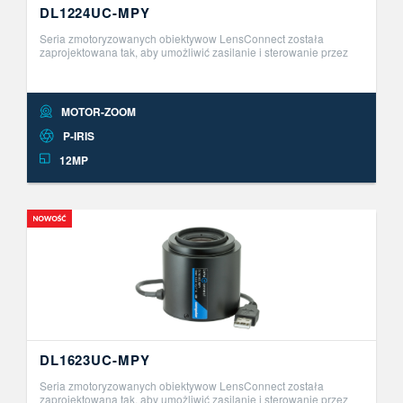
DL1224UC-MPY
Seria zmotoryzowanych obiektywow LensConnect została
zaprojektowana tak, aby umożliwić zasilanie i sterowanie przez
USB. Ta innowacyjna seria obiektyw&oacute;w Plug and Play
umożliwia zdalną r ..
MOTOR-ZOOM
P-IRIS
12MP
DL1623UC-MPY
Seria zmotoryzowanych obiektywow LensConnect została
zaprojektowana tak, aby umożliwić zasilanie i sterowanie przez