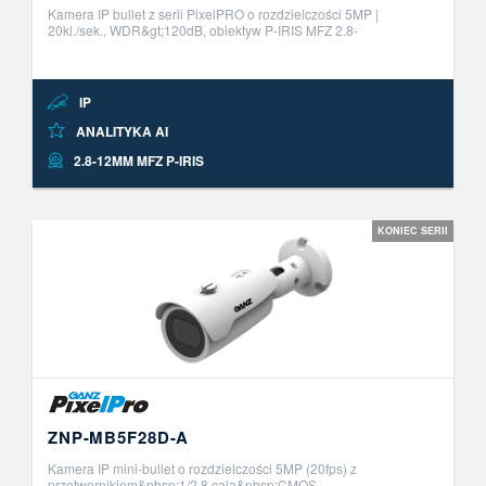
Kamera IP bullet z serii PixelPRO o rozdzielczości 5MP |
20kl./sek., WDR&gt;120dB, obiektyw P-IRIS MFZ 2.8-
12mm.&nbsp;Wbudowane funkcje analityki obrazu AI z
możliwością aktywacji do 2 niezale ..
IP
ANALITYKA AI
2.8-12MM MFZ P-IRIS
KONIEC SERII
ZNP-MB5F28D-A
Kamera IP mini-bullet o rozdzielczości 5MP (20fps) z
przetwornikiem&nbsp;1/2.8 cala&nbsp;CMOS