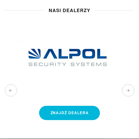
korporacji biurowców. Mowa tu o systemie CCTV i 
NASI DEALERZY
stanowiących jego integralną część 
kamerach 
przemysłowych
.
Czym są kamery przemysłowe dla telewizji 
CCTV
Kamery przemysłowe, zwane również 
kamerami CCTV
(
Closed Circuit Television)
, to specjalistyczne urządzenia 
elektroniczne, stanowiące jedne z podstawowych elementów 
tworzących system nadzoru wizyjnego, jakim jest telewizja 
przemysłowa CCTV. Umożliwiają one obserwację i rejestrację 
obrazu z wyznaczonego obszaru, a także przesyłanie go do 
nadrzędnej jednostki centralnej. Rozwiązanie to jest 
powszechnie stosowane w obiektach użytku publicznego, 
takich jak hipermarkety, centra handlowe, hotele, czy ulice 
ZNAJDŹ
DEALERA
miast i parkingi.
Głównym zadaniem instalowanych na terenie różnego rodzaju 
obiektów kamer przemysłowych jest podniesienie poziomu 