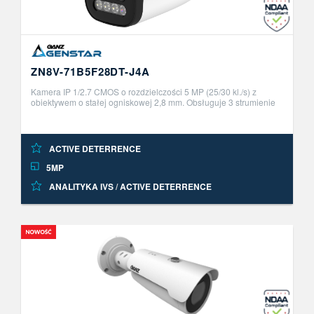
ZN8V-71B5F28DT-J4A
Kamera IP 1/2.7 CMOS o rozdzielczości 5 MP (25/30 kl./s) z
obiektywem o stałej ogniskowej 2,8 mm. Obsługuje 3 strumienie
H.265/H.264/MJPEG, wyposażona w funkcję WDR i mechaniczny
IR-cut filter ..
ACTIVE DETERRENCE
5MP
ANALITYKA IVS
/
ACTIVE DETERRENCE