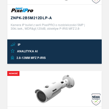
ZNPK-2B5M212DLP-A
Kamera IP bullet z serii PixelPRO o rozdzielczości 5MP |
30kl./sek., WDR&gt;120dB, obiektyw P-IRIS MFZ 2.8-
12mm.&nbsp;Wbudowane funkcje analityki obrazu AI z
możliwością aktywacji do 2 niezale ..
IP
ANALITYKA AI
2.8-12MM MFZ P-IRIS