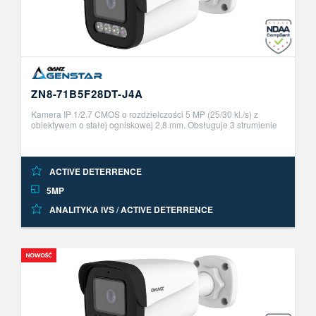
ZN8-71B5F28DT-J4A
Kamera IP 1/2.7 CMOS o rozdzielczości 5 MP (25/30 kl./s) z
obiektywem o stałej ogniskowej 2,8 mm. Obsługuje 3 strumienie
H.265/H.264/MJPEG, wyposażona w funkcję WDR i mechaniczny
IR-cut filter ..
ACTIVE DETERRENCE
5MP
ANALITYKA IVS
/
ACTIVE DETERRENCE