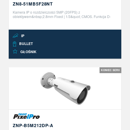
ZN8-51MB5F28NT
Kamera IP o rozdzielczości 5MP (20FPS) z
obiektywem&nbsp;2.8mm Fixed | 1/3&quot; CMOS. Funkcja D-
WDR, mechaniczny filtr IR-Cut.&nbsp;IR LED z zasięgiem do
30&nbsp;metr&oacute;w.&nbsp;Funkcja Dual ..
IP
BULLET
GŁOŚNIK
KONIEC SERII
ZNP-B5M212DP-A