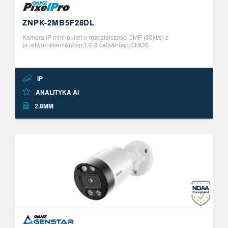
ZNPK-2MB5F28DL
Kamera IP mini-bullet o rozdzielczości 5MP (30kl/s) z
przetwornikiem&nbsp;1/2.8 cala&nbsp;CMOS
STARVIS.&nbsp;3+1 strumienie wideo (H.265/H.264/MJPEG),
technologia &quot;VBR+&quot;. Tryb szerokodyn ..
IP
ANALITYKA AI
2.8MM