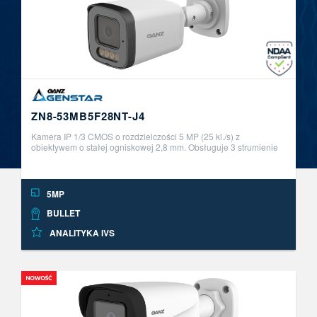
ZN8-53MB5F28NT-J4
Kamera IP 1/3 CMOS o rozdzielczości 5 MP (25 kl./s) z
obiektywem o stałej ogniskowej 2,8 mm. Obsługuje 3 strumienie
H.265/H.264/MJPEG, wyposażona w funkcję DWDR i
mechaniczny IR-cut filter. SM ..
5MP
BULLET
ANALITYKA IVS