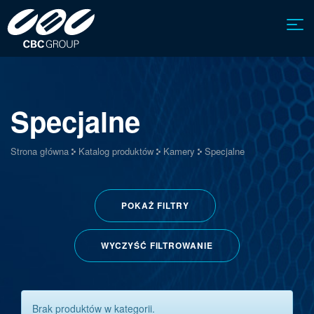
Specjalne
Strona główna
Katalog produktów
Kamery
Specjalne
POKAŻ
FILTRY
WYCZYŚĆ FILTROWANIE
Brak produktów w kategorii.