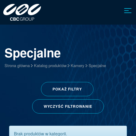
Specjalne
Strona główna
Katalog produktów
Kamery
Specjalne
POKAŻ
FILTRY
WYCZYŚĆ FILTROWANIE
Brak produktów w kategorii.