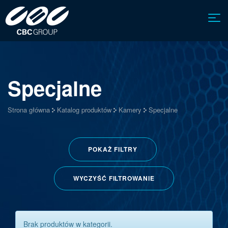
Specjalne
Strona główna
Katalog produktów
Kamery
Specjalne
POKAŻ
FILTRY
WYCZYŚĆ FILTROWANIE
Brak produktów w kategorii.