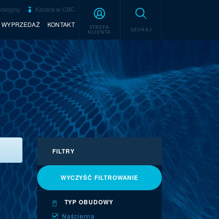
racyjny
Kariera w CBC
WYPRZEDAŻ
KONTAKT
STREFA
SZUKAJ
KLIENTA
FILTRY
WYCZYŚĆ FILTROWANIE
TYP OBUDOWY
Naścienna