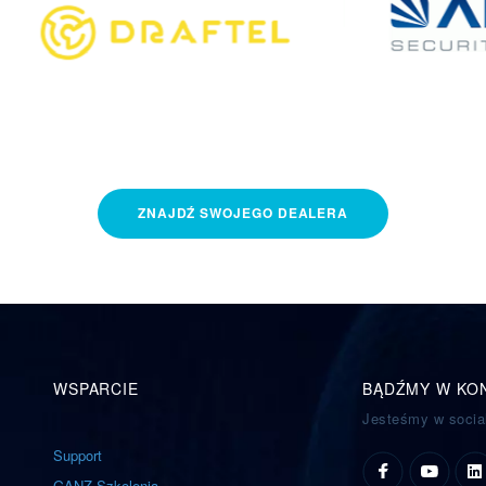
ZNAJDŹ
SWOJEGO
DEALERA
WSPARCIE
BĄDŹMY W KO
Jesteśmy w socia
Support
GANZ Szkolenia