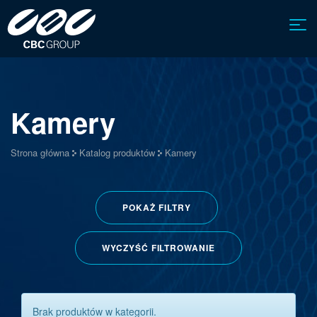
Kamery
Strona główna
Katalog produktów
Kamery
POKAŻ
FILTRY
WYCZYŚĆ FILTROWANIE
Brak produktów w kategorii.