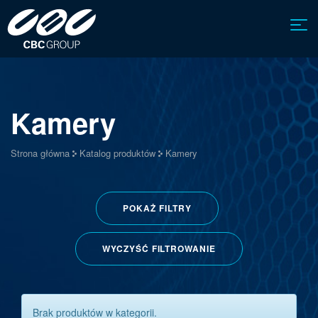
Kamery
Strona główna
Katalog produktów
Kamery
POKAŻ
FILTRY
WYCZYŚĆ FILTROWANIE
Brak produktów w kategorii.