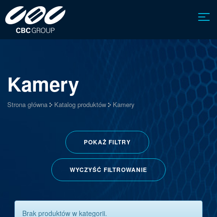
Kamery
Strona główna
Katalog produktów
Kamery
POKAŻ
FILTRY
WYCZYŚĆ FILTROWANIE
Brak produktów w kategorii.