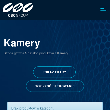
Kamery
Strona główna
Katalog produktów
Kamery
POKAŻ
FILTRY
WYCZYŚĆ FILTROWANIE
Brak produktów w kategorii.