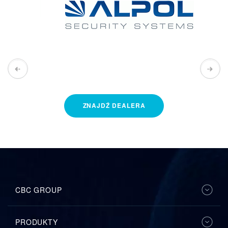
CCTV
Kamery przemysłowe, zwane również 
kamerami CCTV
(
Closed Circuit Television)
, to specjalistyczne urządzenia 
elektroniczne, stanowiące jedne z podstawowych elementów 
tworzących system nadzoru wizyjnego, jakim jest telewizja 
przemysłowa CCTV. Umożliwiają one obserwację i rejestrację 
obrazu z wyznaczonego obszaru, a także przesyłanie go do 
nadrzędnej jednostki centralnej. Rozwiązanie to jest 
powszechnie stosowane w obiektach użytku publicznego, 
takich jak hipermarkety, centra handlowe, hotele, czy ulice 
ZNAJDŹ
DEALERA
miast i parkingi.
Głównym zadaniem instalowanych na terenie różnego rodzaju 
obiektów kamer przemysłowych jest podniesienie poziomu 
bezpieczeństwa, a także umożliwienie odtworzenia przebiegu 
ewentualnego zdarzenia, takiego jak na przykład wypadek czy 
kradzież. W przypadku tej drugiej okoliczności często już sam 
widok zainstalowanych urządzeń monitorujących stanowi 
CBC GROUP
skuteczny środek zapobiegawczy przed ewentualnymi 
incydentami.
PRODUKTY