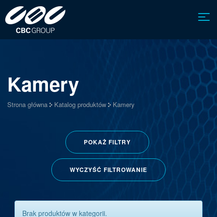
Kamery
Strona główna
Katalog produktów
Kamery
POKAŻ
FILTRY
WYCZYŚĆ FILTROWANIE
Brak produktów w kategorii.