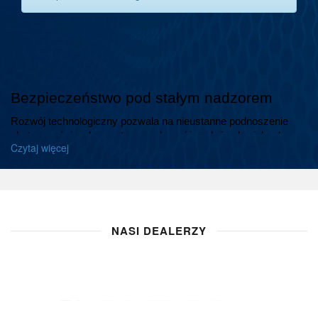
Bezpieczeństwo pod stałym nadzorem
Rozwój technologiczny pozwala na nieustanne podnoszenie 
skuteczności wykorzystywanych w różnych środowiskach 
Czytaj więcej
systemów ochrony.  Mówiąc o systemie kontroli 
bezpieczeństwa, nie sposób nie wspomnieć o tym, który 
sprawdza się zarówno na terenie niewielkich obiektów 
prywatnych, jak i obejmujących większe przestrzenie zakładów 
produkcyjnych, magazynów czy też stanowiących siedzi 
korporacji biurowców. Mowa tu o systemie CCTV i 
NASI DEALERZY
stanowiących jego integralną część 
kamerach 
przemysłowych
.
Czym są kamery przemysłowe dla telewizji 