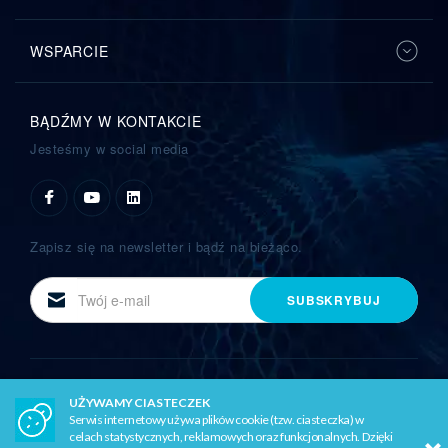
Rodzaje kamer przemysłowych
WSPARCIE
Zależnie od wybranych w ramach danego systemu monitoringu 
kamer przemysłowych, możliwe jest obserwowanie objętej 
nadzorem przestrzeni w czasie rzeczywistym, a także zapis 
obrazu i przechowywanie zarejestrowanych nagrań na 
BĄDŹMY W KONTAKCIE
odpowiednich dyskach. W zaawansowanych modelach 
Jesteśmy w social media
możliwe jest również przybliżanie i wyostrzanie konkretnego 
obszaru w trakcie prowadzonej na żywo obserwacji. Jednak nie 
są to jedyne kryteria podziału tego typu urządzeń. Urządzenia te 
można pogrupować ze względu na ich kształt, budowę, a także 
możliwości, jakie dają one swoim użytkownikom. Jakie zatem 
Zapisz się na newsletter i bądź na bieżąco.
typy kamer przemysłowych możemy wymienić?
E-
SUBSKRYBUJ
Kamery zewnętrzne i wewnętrzne
mail
Najbardziej podstawowy rozdział kamer uwzględnia miejsce ich 
zastosowania. W tym wypadku mamy do wyboru dwie opcje - 
kamery zewnętrzne z oświetlaczem podczerwieni
 oraz 
All right reserved by
CBC Poland
kamery wewnętrzne kompaktowe
 lub zabezpieczone 
UŻYWAMY CIASTECZEK
specjalną osłonką 
kamery kopułkowe
. Zależnie od 
Serwis internetowy używa plików cookie (tzw. ciasteczka) w
Projekt i wykonanie strony:
przeznaczenia urządzenia te tworzy się według odpowiednio 
celach statystycznych, reklamowych oraz funkcjonalnych. Dzięki