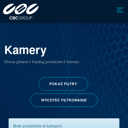
Kamery
Strona główna
Katalog produktów
Kamery
POKAŻ
FILTRY
WYCZYŚĆ FILTROWANIE
Brak produktów w kategorii.