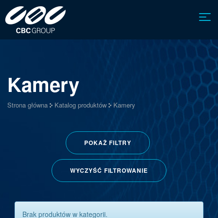
Kamery
Strona główna
Katalog produktów
Kamery
POKAŻ
FILTRY
WYCZYŚĆ FILTROWANIE
Brak produktów w kategorii.