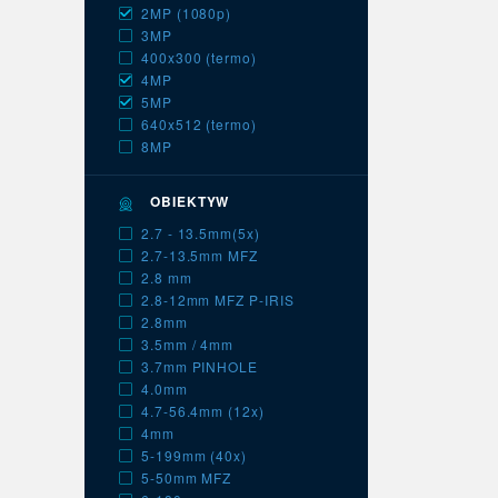
2MP (1080p)
3MP
400x300 (termo)
4MP
5MP
640x512 (termo)
8MP
OBIEKTYW
2.7 - 13.5mm(5x)
2.7-13.5mm MFZ
2.8 mm
2.8-12mm MFZ P-IRIS
2.8mm
3.5mm / 4mm
3.7mm PINHOLE
4.0mm
4.7-56.4mm (12x)
4mm
5-199mm (40x)
5-50mm MFZ