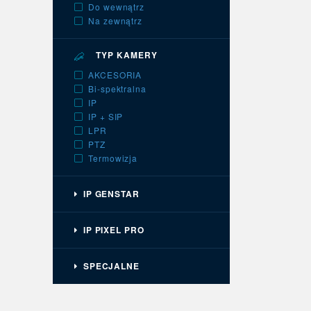
Do wewnątrz
Na zewnątrz
TYP KAMERY
AKCESORIA
Bi-spektralna
IP
IP + SIP
LPR
PTZ
Termowizja
IP GENSTAR
IP PIXEL PRO
SPECJALNE