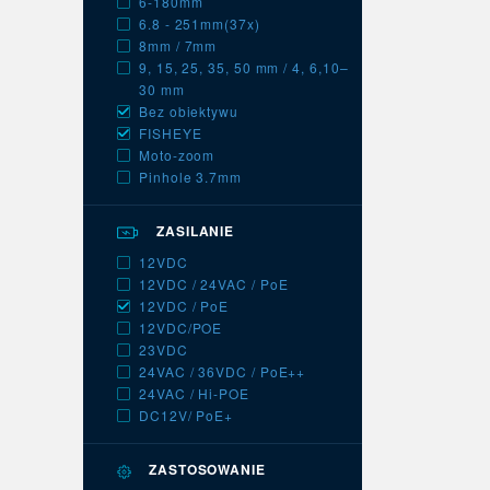
6-180mm
6.8 - 251mm(37x)
8mm / 7mm
9, 15, 25, 35, 50 mm / 4, 6,10–
30 mm
Bez obiektywu
FISHEYE
Moto-zoom
Pinhole 3.7mm
ZASILANIE
12VDC
12VDC / 24VAC / PoE
12VDC / PoE
12VDC/POE
23VDC
24VAC / 36VDC / PoE++
24VAC / Hi-POE
DC12V/ PoE+
ZASTOSOWANIE