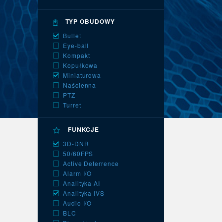
TYP OBUDOWY
Bullet
Eye-ball
Kompakt
Kopułkowa
Miniaturowa
Naścienna
PTZ
Turret
FUNKCJE
3D-DNR
50/60FPS
Active Deterrence
Alarm I/O
Analityka AI
Analityka IVS
Audio I/O
BLC