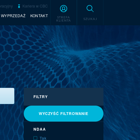
racyjny
Kariera w CBC
WYPRZEDAŻ
KONTAKT
STREFA
SZUKAJ
KLIENTA
FILTRY
WYCZYŚĆ FILTROWANIE
NDAA
Tak