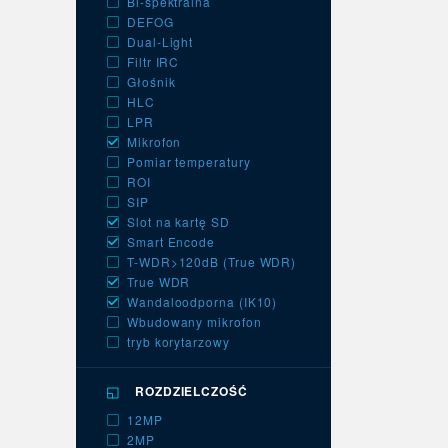
Bi-spektralna
DEFOG
Dual-Light
Filtr IRC
Głośnik
HLC
LPR
Mikrofon
Pomiar temperatury
ROI
SIP
Slot na kartę SD
Smart Encode
T-WDR>120dB (True WDR)
True WDR
Wandaloodporna (IK10)
Wbudowany mikrofon
tryb korytarzowy
ROZDZIELCZOŚĆ
12MP
2MP