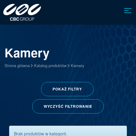
Kamery
Strona główna
Katalog produktów
Kamery
POKAŻ
FILTRY
WYCZYŚĆ FILTROWANIE
Brak produktów w kategorii.