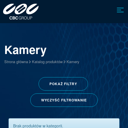
Kamery
Strona główna
Katalog produktów
Kamery
POKAŻ
FILTRY
WYCZYŚĆ FILTROWANIE
Brak produktów w kategorii.