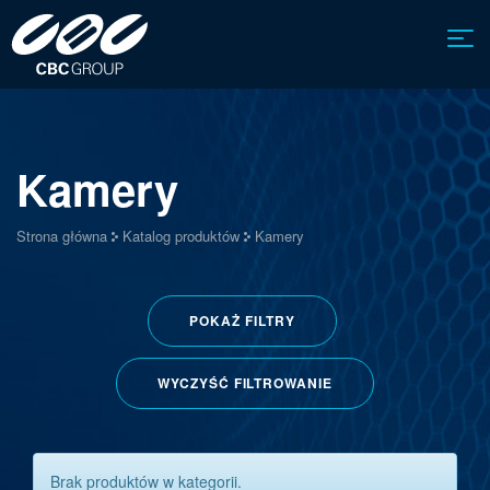
Kamery
Strona główna
Katalog produktów
Kamery
POKAŻ
FILTRY
WYCZYŚĆ FILTROWANIE
Brak produktów w kategorii.