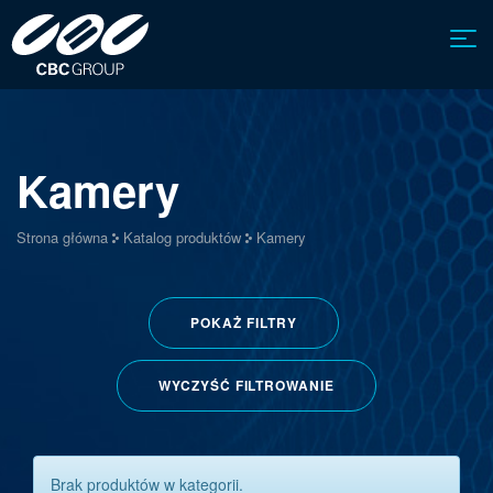
Kamery
Strona główna
Katalog produktów
Kamery
POKAŻ
FILTRY
WYCZYŚĆ FILTROWANIE
Brak produktów w kategorii.