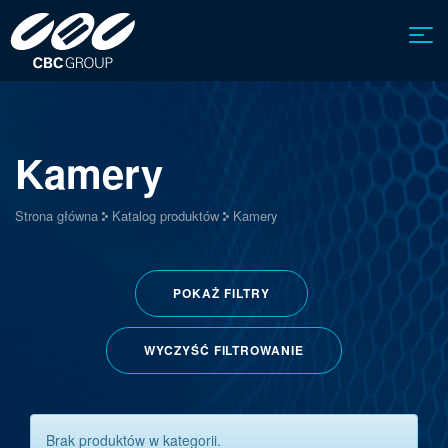
Kamery
Strona główna
Katalog produktów
Kamery
POKAŻ
FILTRY
WYCZYŚĆ FILTROWANIE
Brak produktów w kategorii.