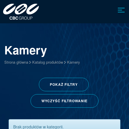
Kamery
Strona główna
Katalog produktów
Kamery
POKAŻ
FILTRY
WYCZYŚĆ FILTROWANIE
Brak produktów w kategorii.