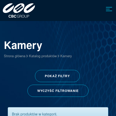
Kamery
Strona główna
Katalog produktów
Kamery
POKAŻ
FILTRY
WYCZYŚĆ FILTROWANIE
Brak produktów w kategorii.