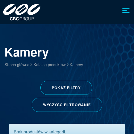
Kamery
Strona główna
Katalog produktów
Kamery
POKAŻ
FILTRY
WYCZYŚĆ FILTROWANIE
Brak produktów w kategorii.